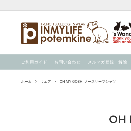
ウエア
【暑さ対策応援価格】の商品を集めまし
INMYLIFE potemkineの手仕事
クール
夏用ハー
当店の
た！
ウィンター・ウォーカー（秋冬用ハーネ
ウォーホル絵本
ニット
OUT 
ご利用ガイド
お問い合わせ
メルマガ登録・解除
ス）
通気性の良い服を集めました！
冷んや
ススメ 
ガレージセール！
スイカの服 と スイカのキャップ
ホーム
ウエア
OH MY GOSH! ノースリーブシャツ
OH