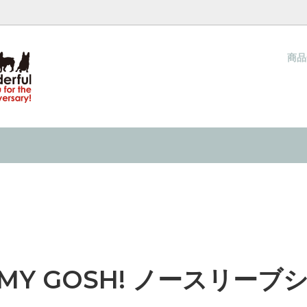
商
ウォーカー（夏用ハーネス）
ネス COOL WALKER
梱包と発送方法につきまして
クールタイ
当店オリジナル クールタイ
サイズの測り方
キャップ
& IN 『水で濡らして着せる服』の
ネックウォーマー
INMYLIFE potemkineが提
ーり感じる 接触冷感の洋服
2026
キャップ
過ごし方 ２０２６
 MY GOSH! ノースリーブ