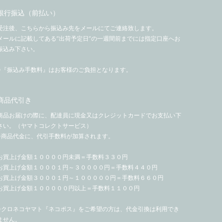
銀行振込（前払い）
受注後、こちらから振込み先をメールにてご連絡致します。
メールに記載してある“出荷予定日”の一週間前までには指定口座へお
振込み下さい。
※『振込み手数料』はお客様のご負担となります。
商品代引き
商品お届けの際に、配達員に現金又はクレジットカードでお支払い下
さい。（ヤマトコレクトサービス）
※商品代金に、代引手数料が加算されます。
お買上げ金額１００００円未満＝手数料３３０円
お買上げ金額１０００１円～３００００円＝手数料４４０円
お買上げ金額３０００１円～１０００００円＝手数料６６０円
お買上げ金額１０００００円以上＝手数料１１００円
※クロネコヤマト『ネコポス』をご希望の方は、代金引換は利用でき
ません。