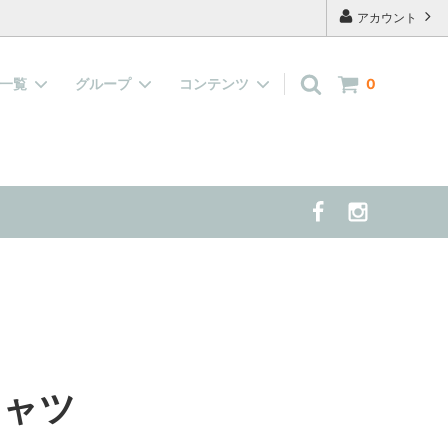
アカウント
品一覧
グループ
コンテンツ
0
キャップ
『水で濡らして着せる服』大集合！
よくあるご質問
案する 夏の
雑貨
当店の看板犬 兼 モデル犬 の紹介
半袖、長袖の洋服
シャツ