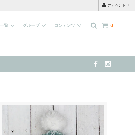
アカウント
品一覧
グループ
コンテンツ
0
キャップ
『水で濡らして着せる服』大集合！
よくあるご質問
案する 夏の
雑貨
当店の看板犬 兼 モデル犬 の紹介
半袖、長袖の洋服