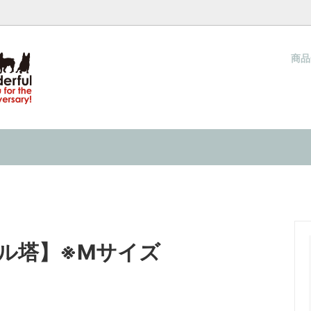
商
ウォーカー（夏用ハーネス）
ネス COOL WALKER
梱包と発送方法につきまして
クールタイ
当店オリジナル クールタイ
サイズの測り方
キャップ
& IN 『水で濡らして着せる服』の
ネックウォーマー
INMYLIFE potemkineが提
ーり感じる 接触冷感の洋服
2026
キャップ
過ごし方 ２０２６
ル塔】※Mサイズ