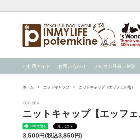
ウエア
【暑さ対策応援価格】の商品を集めまし
INMYLIFE potemkineの手仕事
クール
夏用ハー
当店の
た！
ウィンター・ウォーカー（秋冬用ハーネ
ウォーホル絵本
ニット
OUT 
ご利用ガイド
お問い合わせ
メルマガ登録・解除
ス）
通気性の良い服を集めました！
冷んや
ススメ 
ガレージセール！
スイカの服 と スイカのキャップ
ホーム
ニットキャップ
ニットキャップ（エッフェル塔）
KCP-204
ニットキャップ【エッフェ
3,500円(税込3,850円)