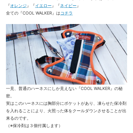
『
オレンジ
』『
イエロー
』『
ネイビー
』
全ての『COOL WALKER』は
コチラ
一見、普通のハーネスにしか見えない『COOL WALKER』の秘
密。
実はこのハーネスには胸部分にポケットがあり、凍らせた保冷剤
を入れることにより、火照った体をクールダウンさせることが出
来るのです。
（※保冷剤は３個付属します）