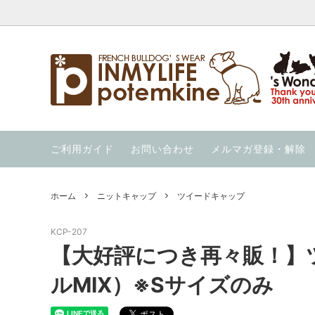
ウエア
【暑さ対策応援価格】の商品を集めまし
INMYLIFE potemkineの手仕事
クール
夏用ハー
当店の
た！
ウィンター・ウォーカー（秋冬用ハーネ
ウォーホル絵本
ニット
OUT 
ご利用ガイド
お問い合わせ
メルマガ登録・解除
ス）
通気性の良い服を集めました！
冷んや
ススメ 
ガレージセール！
スイカの服 と スイカのキャップ
ホーム
ニットキャップ
ツイードキャップ
KCP-207
【大好評につき再々販！】
ルMIX）※Sサイズのみ