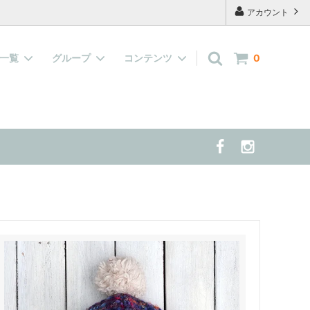
アカウント
品一覧
グループ
コンテンツ
0
キャップ
『水で濡らして着せる服』大集合！
よくあるご質問
案する 夏の
雑貨
当店の看板犬 兼 モデル犬 の紹介
半袖、長袖の洋服