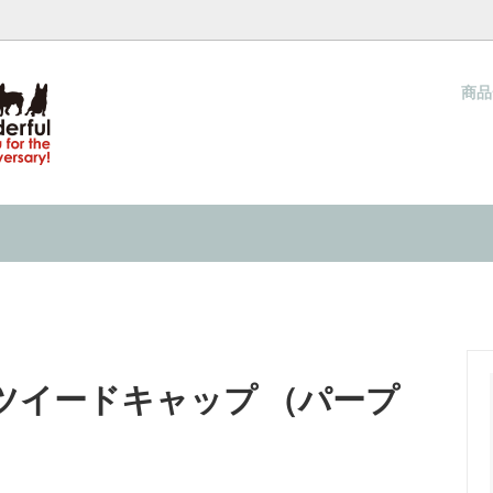
商
ウォーカー（夏用ハーネス）
ネス COOL WALKER
梱包と発送方法につきまして
クールタイ
当店オリジナル クールタイ
サイズの測り方
キャップ
& IN 『水で濡らして着せる服』の
ネックウォーマー
INMYLIFE potemkineが提
ーり感じる 接触冷感の洋服
2026
キャップ
過ごし方 ２０２６
ツイードキャップ （パープ