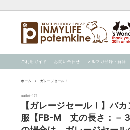
ウエア
【暑さ対策応援価格】の商品を集めまし
INMYLIFE potemkineの手仕事
クール
夏用ハー
当店の
た！
ウィンター・ウォーカー（秋冬用ハーネ
ウォーホル絵本
ニット
OUT 
ご利用ガイド
お問い合わせ
メルマガ登録・解除
ス）
通気性の良い服を集めました！
冷んや
ススメ 
ガレージセール！
スイカの服 と スイカのキャップ
ホーム
ガレージセール！
outlet-171
【ガレージセール！】バカ
服【FB-M 丈の長さ：－
の場合は、ガレージセール