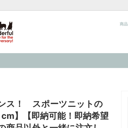
商
ウォーカー（夏用ハーネス）
ネス COOL WALKER
梱包と発送方法につきまして
クールタイ
当店オリジナル クールタイ
サイズの測り方
キャップ
& IN 『水で濡らして着せる服』の
ネックウォーマー
INMYLIFE potemkineが提
ーり感じる 接触冷感の洋服
2026
キャップ
過ごし方 ２０２６
ンス！ スポーツニットの
３cm】【即納可能！即納希望
の商品以外と一緒に注文し