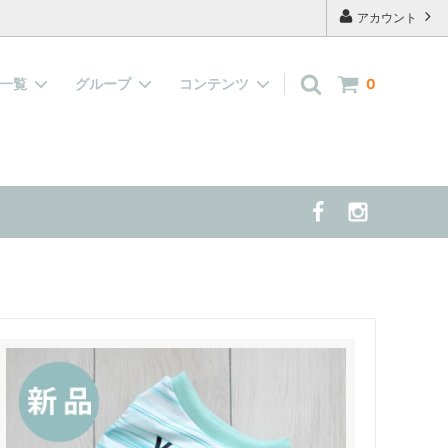
アカウント
品一覧
グループ
コンテンツ
0
キャップ
『水で濡らして着せる服』大集合！
よくあるご質問
案する 夏の
雑貨
当店の看板犬 兼 モデル犬 の紹介
半袖、長袖の洋服