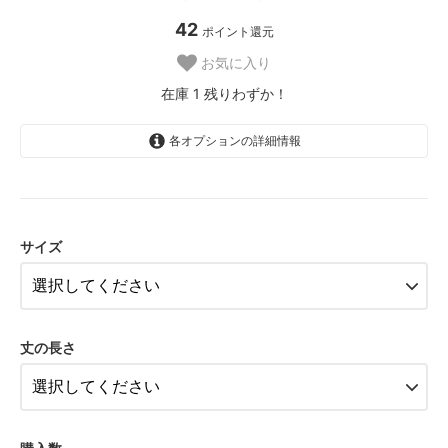
42
ポイント還元
お気に入り
在庫 1 残りわずか！
各オプションの詳細情報
FB-SS
FB-S
サイズ
FB-M
FB-L
FB-LL
丈の長さ
FB-SS
FB-S
FB-M