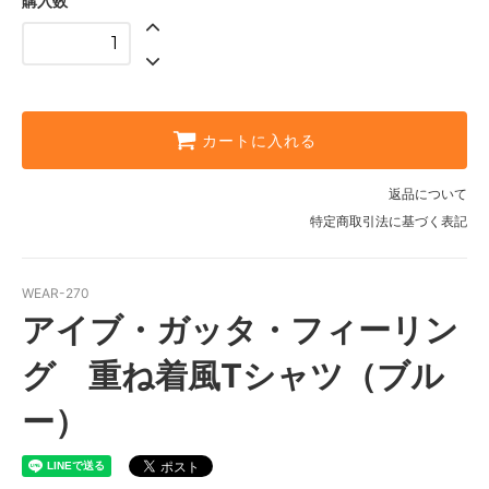
購入数
FB-L
FB-LL
FB-SS
FB-S
カートに入れる
FB-M
返品について
FB-L
特定商取引法に基づく表記
FB-LL
FB-SS
WEAR-270
アイブ・ガッタ・フィーリン
FB-S
FB-M
グ 重ね着風Tシャツ（ブル
FB-L
ー）
FB-LL