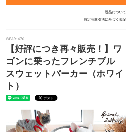
FB-M
返品について
FB-L
特定商取引法に基づく表記
FB-LL
FB-SS
WEAR-470
【好評につき再々販売！】ワ
FB-S
FB-M
ゴンに乗ったフレンチブル
FB-L
スウェットパーカー（ホワイ
FB-LL
ト）