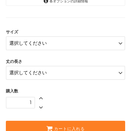
各オプションの詳細情報
FB-SS
FB-S
サイズ
FB-M
FB-L
FB-LL
丈の長さ
FB-SS
FB-S
FB-M
購入数
FB-L
FB-LL
FB-SS
FB-S
カートに入れる