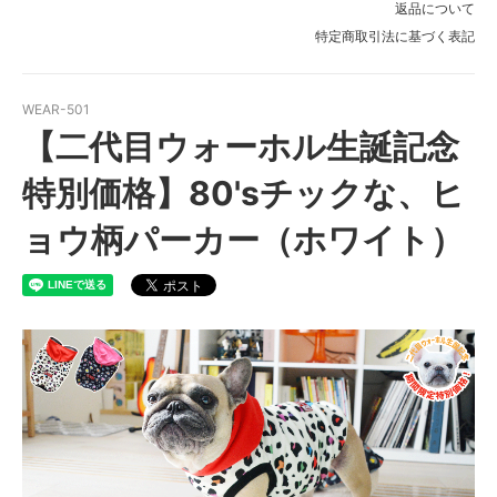
返品について
FB-S
特定商取引法に基づく表記
FB-M
WEAR-501
FB-L
【二代目ウォーホル生誕記念
FB-LL
特別価格】80'sチックな、ヒ
FB-puppy1
FB-puppy2
ョウ柄パーカー（ホワイト）
FB-SS
FB-S
FB-M
FB-L
FB-LL
FB-puppy1
FB-puppy2