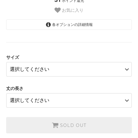
ポイント還元
お気に入り
各オプションの詳細情報
FB-puppy1
FB-puppy2
サイズ
FB-SS
FB-S
FB-M
丈の長さ
FB-L
FB-LL
FB-puppy1
SOLD OUT
FB-puppy2
FB-SS