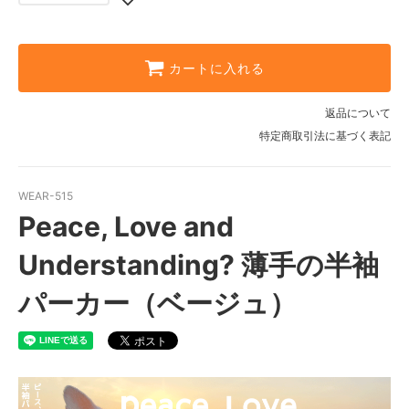
FB-LL
FB-SS
FB-S
カートに入れる
FB-M
返品について
FB-L
特定商取引法に基づく表記
FB-LL
FB-SS
WEAR-515
Peace, Love and
FB-S
FB-M
Understanding? 薄手の半袖
FB-L
パーカー（ベージュ）
FB-LL