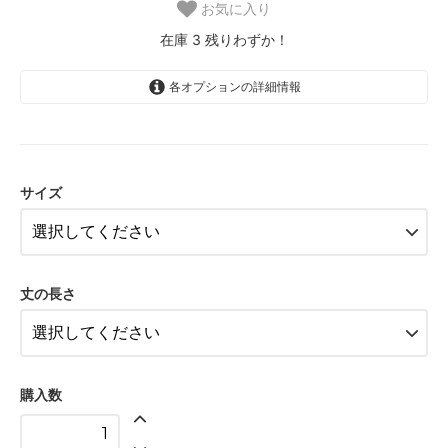
お気に入り
在庫 3 残りわずか！
各オプションの詳細情報
FB-SS
FB-S
サイズ
FB-M
FB-L
FB-LL
丈の長さ
FB-SS
FB-S
FB-M
購入数
FB-L