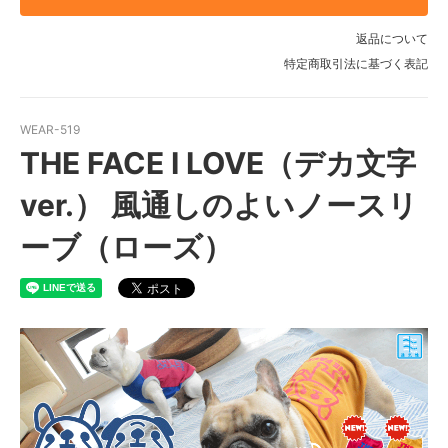
FB-M
返品について
FB-L
特定商取引法に基づく表記
FB-LL
FB-SS
WEAR-519
THE FACE I LOVE（デカ文字
FB-S
FB-M
ver.） 風通しのよいノースリ
FB-L
ーブ（ローズ）
FB-LL