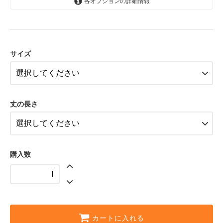
各オプションの詳細情報
FB-SS
FB-S
サイズ
FB-M
FB-L
FB-LL
丈の長さ
FB-SS
FB-S
FB-M
購入数
FB-L
FB-LL
FB-SS
FB-S
カートに入れる