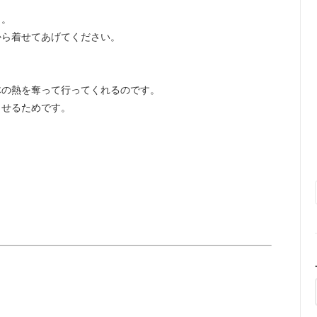
』。
から着せてあげてください。
。
体の熱を奪って行ってくれるのです。
ませるためです。