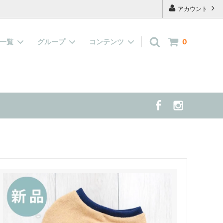
アカウント
品一覧
グループ
コンテンツ
0
キャップ
『水で濡らして着せる服』大集合！
よくあるご質問
案する 夏の
雑貨
当店の看板犬 兼 モデル犬 の紹介
半袖、長袖の洋服