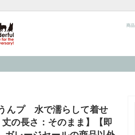
商
ウォーカー（夏用ハーネス）
ネス COOL WALKER
梱包と発送方法につきまして
クールタイ
当店オリジナル クールタイ
サイズの測り方
キャップ
& IN 『水で濡らして着せる服』の
ネックウォーマー
INMYLIFE potemkineが提
ーり感じる 接触冷感の洋服
2026
キャップ
過ごし方 ２０２６
うんプ 水で濡らして着せ
 丈の長さ：そのまま】【即
、ガレージセールの商品以外