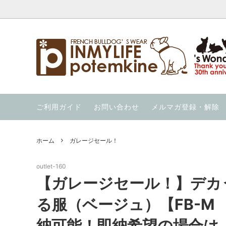
ウエア
【暑さ対策応援価格】の商品を集めまし
INMYLIFE potemkineの手仕事
クール
夏用ハー
当店の
た！
ウィンター・ウォーカー（秋冬用ハーネ
ウォーホル絵本
ニット
OUT 
ご利用ガイド
お問い合わせ
メルマガ登録・解除
ス）
通気性の良い服を集めました！
冷んや
ススメ 
ガレージセール！
スイカの服 と スイカのキャップ
ホーム
ガレージセール！
outlet-160
【ガレージセール！】デカ
る服（ベージュ）【FB-M
納可能！即納希望の場合は