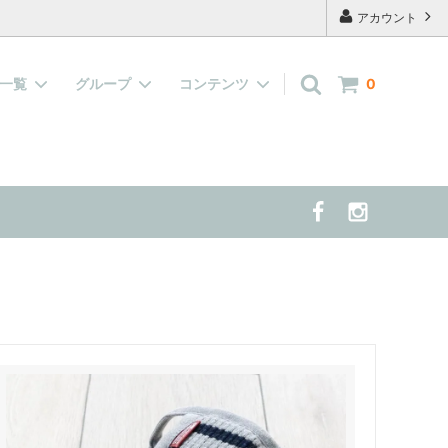
アカウント
品一覧
グループ
コンテンツ
0
キャップ
『水で濡らして着せる服』大集合！
よくあるご質問
案する 夏の
雑貨
当店の看板犬 兼 モデル犬 の紹介
半袖、長袖の洋服