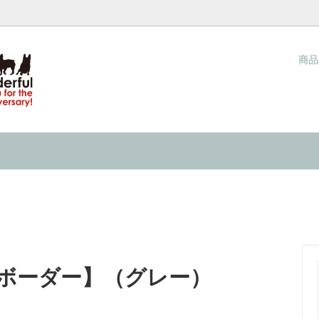
商
ウォーカー（夏用ハーネス）
ネス COOL WALKER
梱包と発送方法につきまして
クールタイ
当店オリジナル クールタイ
サイズの測り方
キャップ
& IN 『水で濡らして着せる服』の
ネックウォーマー
INMYLIFE potemkineが提
ーり感じる 接触冷感の洋服
2026
キャップ
過ごし方 ２０２６
ボーダー】（グレー）