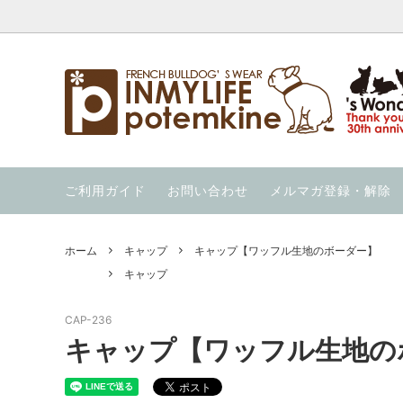
ウエア
【暑さ対策応援価格】の商品を集めまし
INMYLIFE potemkineの手仕事
クール
夏用ハー
当店の
た！
ウィンター・ウォーカー（秋冬用ハーネ
ウォーホル絵本
ニット
OUT 
ご利用ガイド
お問い合わせ
メルマガ登録・解除
ス）
通気性の良い服を集めました！
冷んや
ススメ 
ガレージセール！
スイカの服 と スイカのキャップ
ホーム
キャップ
キャップ【ワッフル生地のボーダー】
キャップ
CAP-236
キャップ【ワッフル生地の