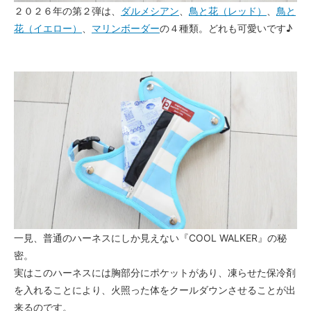
２０２６年の第２弾は、
ダルメシアン
、
鳥と花（レッド）
、
鳥と
花（イエロー）
、
マリンボーダー
の４種類。どれも可愛いです♪
一見、普通のハーネスにしか見えない『COOL WALKER』の秘
密。
実はこのハーネスには胸部分にポケットがあり、凍らせた保冷剤
を入れることにより、火照った体をクールダウンさせることが出
来るのです。