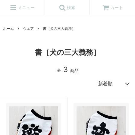
メニュー
検索
カート
ホーム
ウエア
書［犬の三大義務］
書［犬の三大義務］
3
全
商品