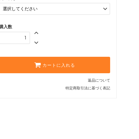
FB-SS
FB-S
購入数
FB-M
FB-L
FB-LL
FB-SS
カートに入れる
FB-S
返品について
FB-M
特定商取引法に基づく表記
FB-L
FB-LL
FB-SS
FB-S
FB-M