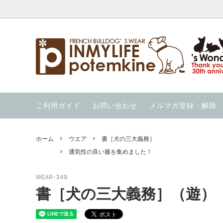
ウエア
【暑さ対策応援価格】の商品を集めまし
INMYLIFE potemkineの手仕事
クール
夏用ハー
当店の
た！
ウィンター・ウォーカー（秋冬用ハーネ
ウォーホル絵本
ニット
OUT 
ご利用ガイド
お問い合わせ
メルマガ登録・解除
ス）
通気性の良い服を集めました！
冷んや
ススメ 
ガレージセール！
スイカの服 と スイカのキャップ
ホーム
ウエア
書［犬の三大義務］
通気性の良い服を集めました！
WEAR-349
書［犬の三大義務］（遊）