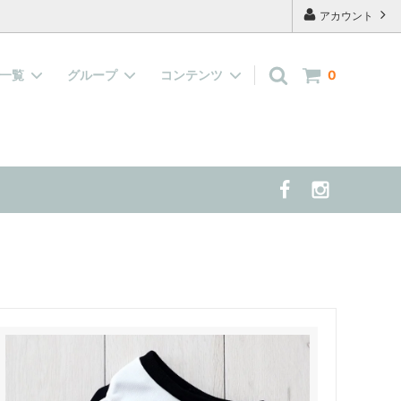
アカウント
品一覧
グループ
コンテンツ
0
キャップ
『水で濡らして着せる服』大集合！
よくあるご質問
案する 夏の
雑貨
当店の看板犬 兼 モデル犬 の紹介
半袖、長袖の洋服