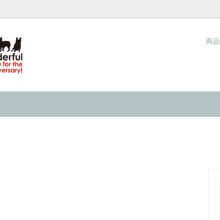
商
ウォーカー（夏用ハーネス）
ネス COOL WALKER
梱包と発送方法につきまして
クールタイ
当店オリジナル クールタイ
サイズの測り方
キャップ
& IN 『水で濡らして着せる服』の
ネックウォーマー
INMYLIFE potemkineが提
ーり感じる 接触冷感の洋服
2026
キャップ
過ごし方 ２０２６