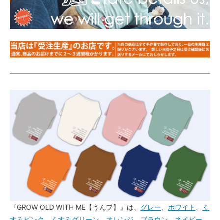
FB-L（長袖）
FB-LL（長袖）
FB-SS（半袖に変更）
FB-S（半袖に変更）
FB-M（半袖に変更）
FB-L（半袖に変更）
FB-LL（半袖に変更）
FB-SS（長袖）
FB-S（長袖）
FB-M（長袖）
FB-L（長袖）
FB-LL（長袖）
『GROW OLD WITH ME【うんプ】』は、
グレー
、
ホワイト
、
く
FB-SS（半袖に変更）
すみピンク
、
くすみグリーン
、
オレンジ
、
ブラウン
、
ネイビー
、