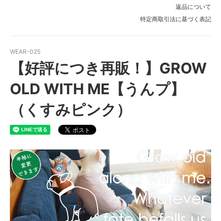
FB-LL（半袖に変更）
返品について
FB-SS（長袖）
特定商取引法に基づく表記
FB-S（長袖）
WEAR-025
FB-M（長袖）
【好評につき再販！】GROW
FB-L（長袖）
OLD WITH ME【うんプ】
FB-LL（長袖）
FB-SS（半袖に変更）
（くすみピンク）
FB-S（半袖に変更）
FB-M（半袖に変更）
FB-L（半袖に変更）
FB-LL（半袖に変更）
FB-SS（長袖）
FB-S（長袖）
FB-M（長袖）