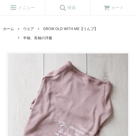
メニュー
検索
カート
ホーム
ウエア
GROW OLD WITH ME【うんプ】
半袖、長袖の洋服