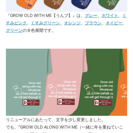
FB-S（半袖に変更）
『GROW OLD WITH ME【うんプ】』は、
グレー
、
ホワイト
、
く
FB-M（半袖に変更）
すみピンク
、
くすみグリーン
、
オレンジ
、
ブラウン
、
ネイビー
、
FB-L（半袖に変更）
グリーン
の８色展開です。
FB-LL（半袖に変更）
リニューアルにあたって、文字を少し変更しました。
でも、"GROW OLD ALONG WITH ME（一緒に年を重ねていこ