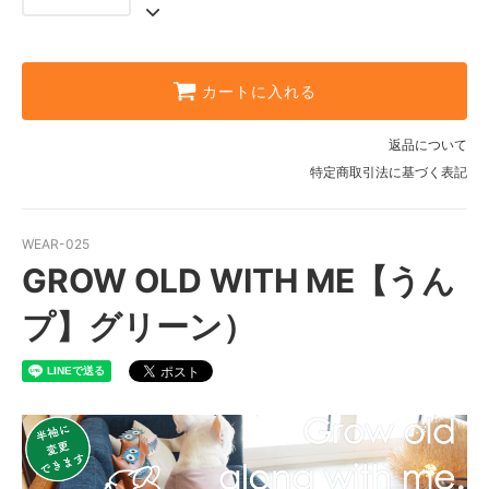
FB-LL（半袖に変更）
FB-SS（長袖）
FB-S（長袖）
カートに入れる
FB-M（長袖）
返品について
FB-L（長袖）
特定商取引法に基づく表記
FB-LL（長袖）
FB-SS（半袖に変更）
WEAR-025
GROW OLD WITH ME【うん
FB-S（半袖に変更）
FB-M（半袖に変更）
プ】グリーン）
FB-L（半袖に変更）
FB-LL（半袖に変更）
FB-SS（長袖）
FB-S（長袖）