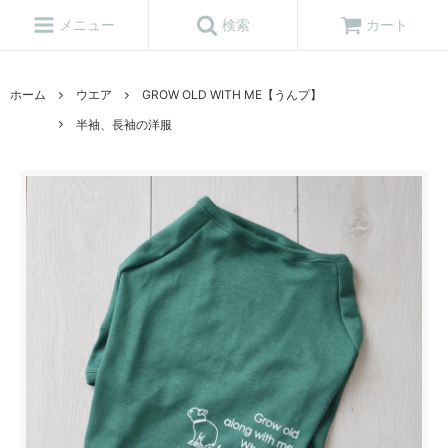
メニュー
検索
カート
ホーム
ウエア
GROW OLD WITH ME【うんプ】
半袖、長袖の洋服