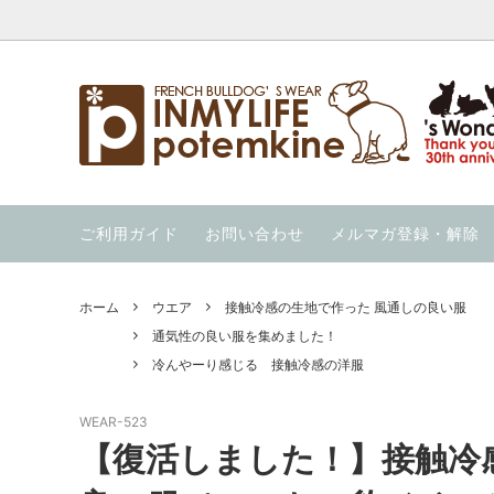
ウエア
【暑さ対策応援価格】の商品を集めまし
INMYLIFE potemkineの手仕事
クール
夏用ハー
当店の
た！
ウィンター・ウォーカー（秋冬用ハーネ
ウォーホル絵本
ニット
OUT 
ご利用ガイド
お問い合わせ
メルマガ登録・解除
ス）
通気性の良い服を集めました！
冷んや
ススメ 
ガレージセール！
スイカの服 と スイカのキャップ
ホーム
ウエア
接触冷感の生地で作った 風通しの良い服
通気性の良い服を集めました！
冷んやーり感じる 接触冷感の洋服
WEAR-523
【復活しました！】接触冷