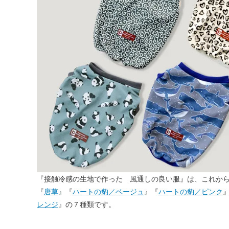
『接触冷感の生地で作った 風通しの良い服』は、これか
『
唐草
』『
ハートの豹／ベージュ
』『
ハートの豹／ピンク
レンジ
』の７種類です。