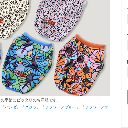
らの季節にピッタリのお洋服です。
』『
パンダ
』『
クジラ
』『
フラワー／ブルー
』『
フラワー／オ