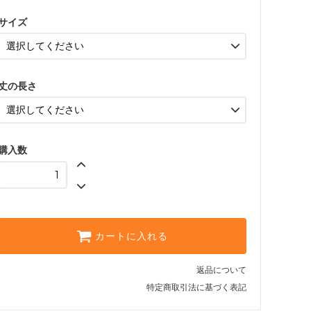
FB-puppy2
サイズ
FB-SS
FB-S
丈の長さ
FB-M
FB-L
FB-LL
購入数
FB-puppy1
FB-puppy2
FB-SS
FB-S
カートに入れる
FB-M
返品について
FB-L
特定商取引法に基づく表記
FB-LL