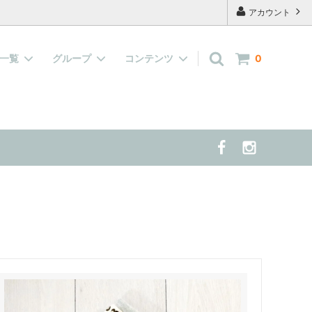
アカウント
品一覧
グループ
コンテンツ
0
キャップ
『水で濡らして着せる服』大集合！
よくあるご質問
案する 夏の
雑貨
当店の看板犬 兼 モデル犬 の紹介
半袖、長袖の洋服