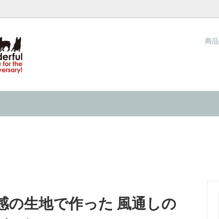
商
ウォーカー（夏用ハーネス）
ネス COOL WALKER
梱包と発送方法につきまして
クールタイ
当店オリジナル クールタイ
サイズの測り方
キャップ
& IN 『水で濡らして着せる服』の
ネックウォーマー
INMYLIFE potemkineが提
ーり感じる 接触冷感の洋服
2026
キャップ
過ごし方 ２０２６
感の生地で作った 風通しの