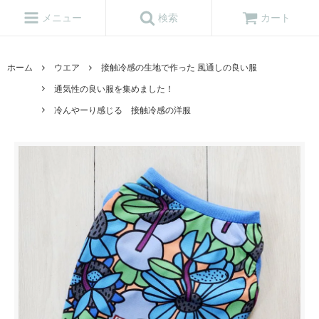
メニュー
検索
カート
ホーム
ウエア
接触冷感の生地で作った 風通しの良い服
通気性の良い服を集めました！
冷んやーり感じる 接触冷感の洋服