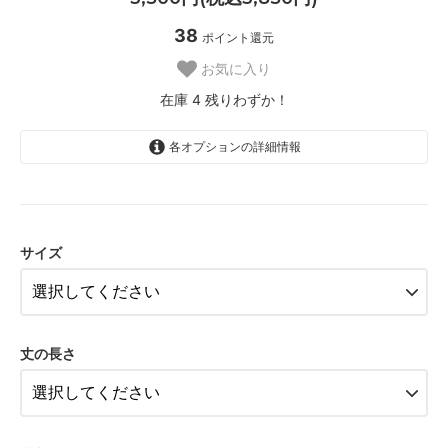
38
ポイント還元
お気に入り
在庫 4 残りわずか！
各オプションの詳細情報
FB-puppy1
FB-puppy2
サイズ
FB-SS
FB-S
FB-M
丈の長さ
FB-L
FB-LL
FB-puppy1