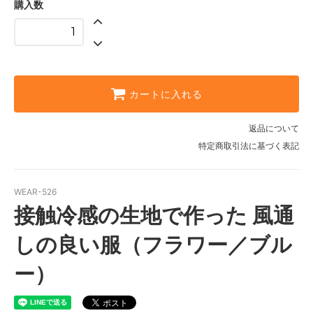
購入数
FB-puppy2
FB-SS
FB-S
FB-M
カートに入れる
FB-L
返品について
FB-LL
特定商取引法に基づく表記
FB-puppy1
FB-puppy2
WEAR-526
接触冷感の生地で作った 風通
FB-SS
FB-S
しの良い服（フラワー／ブル
FB-M
ー）
FB-L
FB-LL