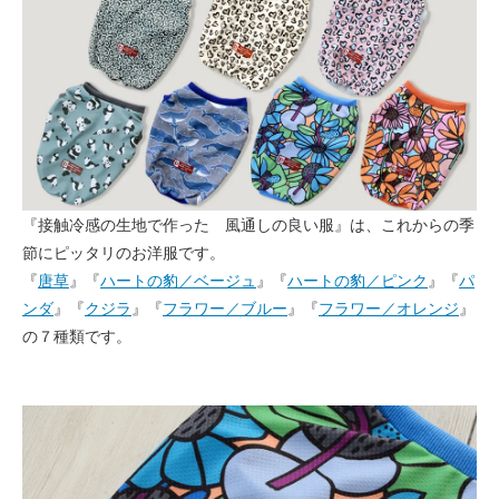
『接触冷感の生地で作った 風通しの良い服』は、これからの季
節にピッタリのお洋服です。
『
唐草
』『
ハートの豹／ベージュ
』『
ハートの豹／ピンク
』『
パ
ンダ
』『
クジラ
』『
フラワー／ブルー
』『
フラワー／オレンジ
』
の７種類です。